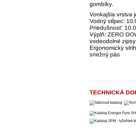
gombíky.
Vonkajšia vrstva 
Vodný stĺpec: 10
Priedušnosť: 10.0
Výplň: ZERO DO
vodeodolné zipsy
Ergonomický stri
snežný pás
TECHNICKÁ DO