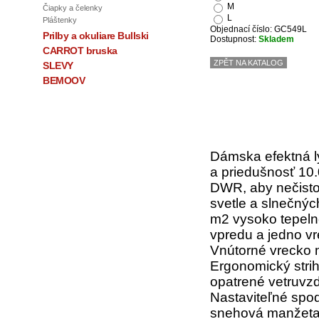
M
Čiapky a čelenky
L
Pláštenky
Objednací číslo: GC549L
Prilby a okuliare Bullski
Dostupnost:
Skladem
CARROT bruska
ZPĚT NA KATALOG
SLEVY
BEMOOV
Dámska efektná l
a priedušnosť 10.
DWR, aby nečistot
svetle a slnečný
m2 vysoko tepeln
vpredu a jedno v
Vnútorné vrecko 
Ergonomický stri
opatrené vetruvz
Nastaviteľné spo
snehová manžeta 