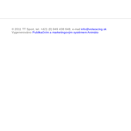
© 2011 TT Sport, tel. +421 (0) 949 438 648, e-mail
info@volaracing.sk
Vygenerováno
Publikačním a marketingovým systémem Animáto