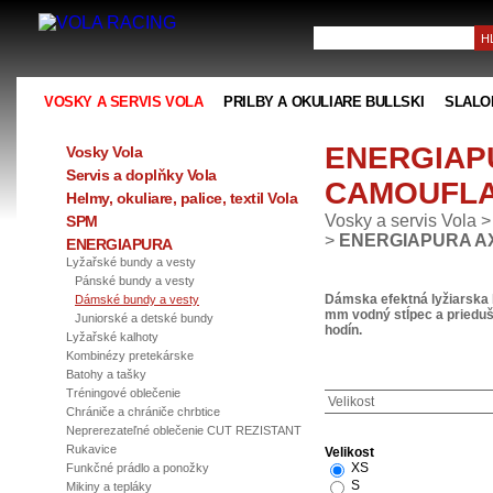
VOSKY A SERVIS VOLA
PRILBY A OKULIARE BULLSKI
SLALO
ENERGIAP
Vosky Vola
Servis a doplňky Vola
CAMOUFLA
Helmy, okuliare, palice, textil Vola
Vosky a servis Vola
SPM
>
ENERGIAPURA A
ENERGIAPURA
Lyžařské bundy a vesty
Pánské bundy a vesty
Dámska efektná lyžiarska
Dámské bundy a vesty
mm vodný stĺpec a prieduš
Juniorské a detské bundy
hodín.
Lyžařské kalhoty
Kombinézy pretekárske
Batohy a tašky
Tréningové oblečenie
Velikost
Chrániče a chrániče chrbtice
Neprerezateľné oblečenie CUT REZISTANT
Rukavice
Velikost
XS
Funkčné prádlo a ponožky
S
Mikiny a tepláky