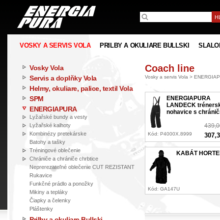
VOSKY A SERVIS VOLA
PRILBY A OKULIARE BULLSKI
SLALO
Coach line
Vosky Vola
Servis a doplňky Vola
Vosky a servis Vola
>
ENERGIA
Helmy, okuliare, palice, textil Vola
SPM
ENERGIAPURA
LANDECK tréners
ENERGIAPURA
nohavice s chráni
Lyžařské bundy a vesty
Lyžařské kalhoty
439,
Kombinézy pretekárske
Kód: P4000X.8999
307,
Batohy a tašky
Tréningové oblečenie
KABÁT HORTE
Chrániče a chrániče chrbtice
Neprerezateľné oblečenie CUT REZISTANT
Rukavice
Funkčné prádlo a ponožky
Kód: GA147U
Mikiny a tepláky
Čiapky a čelenky
Pláštenky
Prilby a okuliare Bullski