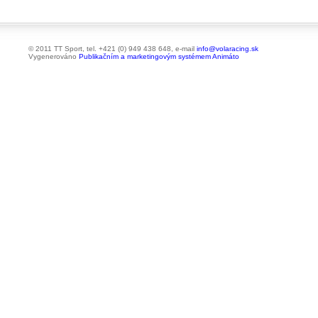
© 2011 TT Sport, tel. +421 (0) 949 438 648, e-mail
info@volaracing.sk
Vygenerováno
Publikačním a marketingovým systémem Animáto